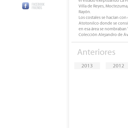
el estado exeptuando La H
FACEBOOK
Villa de Reyes, Moctezuma, 
FRIENDS
Rayón.
Los costales se hacían con
Atotonilco donde se consid
en esa área se nombraban 
Colección Alejandro de Áv
Anteriores
2013
2012