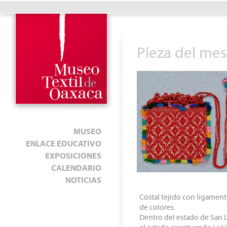
Pieza del mes
MUSEO
ENLACE EDUCATIVO
EXPOSICIONES
CALENDARIO
NOTICIAS
Costal tejido con ligamen
de colores.
Dentro del estado de San L